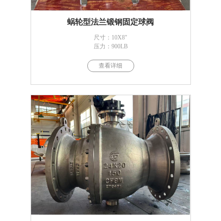
蜗轮型法兰锻钢固定球阀
尺寸：10X8"
压力：900LB
查看详细