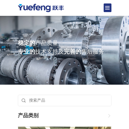
稳定的
产品质量
专业的
技术支持及
完善的
售后服务
产品类别