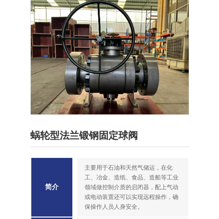
蜗轮型法兰锻钢固定球阀
主要用于石油和天然气储运，在化
工、冶金、造纸、食品、造船等工业
简介
领域做控制介质的启闭器，配上气动
或电动装置还可以实现远程操作，确
保操作人员人身安全。