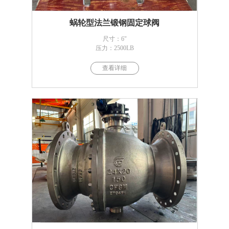
蜗轮型法兰锻钢固定球阀
尺寸：6"
压力：2500LB
查看详细