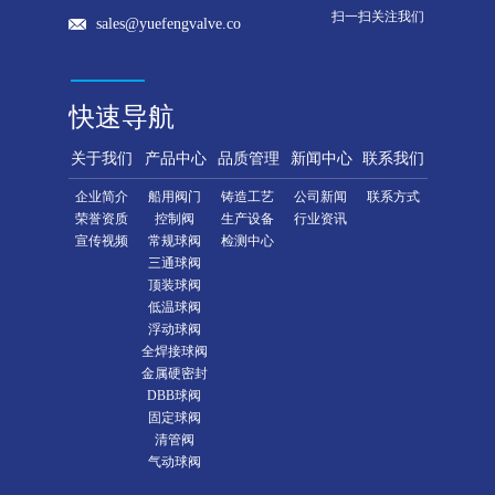
扫一扫关注我们
sales@yuefengvalve.co
m
快速导航
关于我们
产品中心
品质管理
新闻中心
联系我们
企业简介
船用阀门
铸造工艺
公司新闻
联系方式
荣誉资质
控制阀
生产设备
行业资讯
宣传视频
常规球阀
检测中心
三通球阀
顶装球阀
低温球阀
浮动球阀
全焊接球阀
金属硬密封
DBB球阀
球阀
固定球阀
清管阀
气动球阀