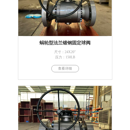
蜗轮型法兰锻钢固定球阀
尺寸：24X20"
压力：150LB
查看详细