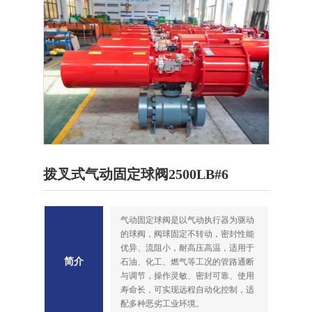
拨叉式气动固定球阀2500LB#6
气动固定球阀是以气动执行器为驱动
的球阀，阀球固定不转动，密封性能
优异、流阻小，耐高压高温，适用于
简介
石油、化工、燃气等工况的管路通断
与调节，操作灵敏、密封可靠、使用
寿命长，可实现远程自动化控制，适
配多种恶劣工业环境。