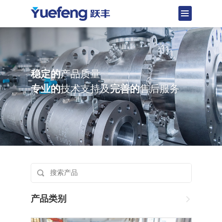
稳定的
产品质量
专业的
技术支持及
完善的
售后服务
产品类别