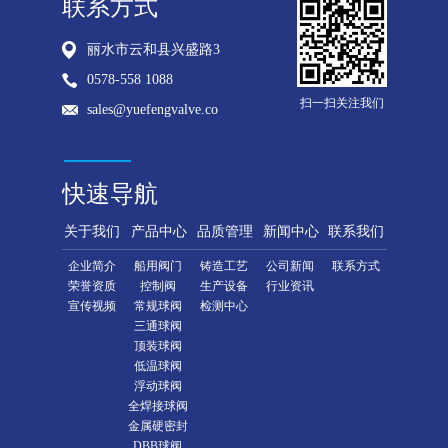
联系方式
丽水市云和县兴盛路3
号
0578-558 1088
扫一扫关注我们
sales@yuefengvalve.co
m
快速导航
关于我们
产品中心
品质管理
新闻中心
联系我们
企业简介
船用阀门
铸造工艺
公司新闻
联系方式
荣誉资质
控制阀
生产设备
行业资讯
宣传视频
常规球阀
检测中心
三通球阀
顶装球阀
低温球阀
浮动球阀
全焊接球阀
金属硬密封
DBB球阀
球阀