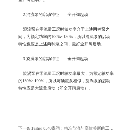
2.混流泵的启动特征——全开阀起动
混流泵在零流量工况时轴功率介于上述两种泵之
间，为额定功率的100%~130%，所以混流泵的启动
特性也应是上述两种泵之间，最好全开阀启动。
3.旋涡泵的启动特征——全开阀起动
旋涡泵在零流量工况时轴功率最大，为额定轴功率
的130%~190%，所以与轴流泵相似，旋涡泵的启动
特性应是大流量启动（即全开阀启动）。
下一条:Fisher 8540蝶阀：精准节流与高效关断的工业利器