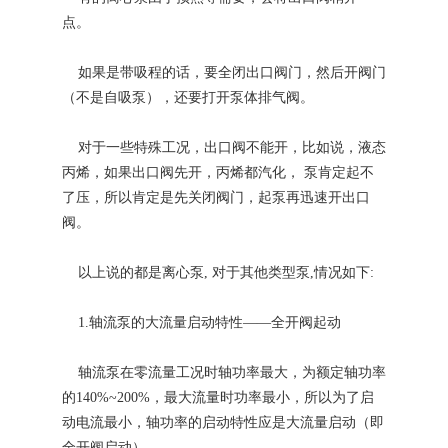
点。
如果是带吸程的话，要全闭出口阀门，然后开阀门
（不是自吸泵），还要打开泵体排气阀。
对于一些特殊工况，出口阀不能开，比如说，液态
丙烯，如果出口阀先开，丙烯都汽化， 泵肯定起不
了压，所以肯定是先关闭阀门，起泵再迅速开出口
阀。
以上说的都是离心泵, 对于其他类型泵,情况如下:
1.轴流泵的大流量启动特性——全开阀起动
轴流泵在零流量工况时轴功率最大，为额定轴功率
的140%~200%，最大流量时功率最小，所以为了启
动电流最小，轴功率的启动特性应是大流量启动（即
全开阀启动）。