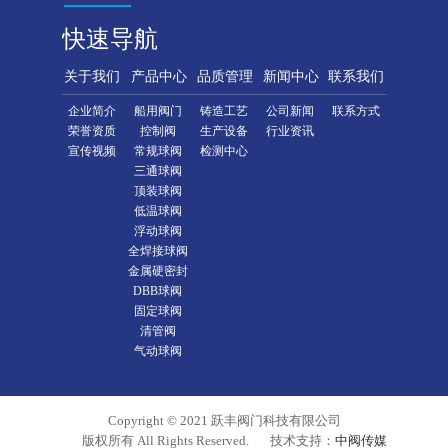
快速导航
关于我们
产品中心
品质管理
新闻中心
联系我们
企业简介
船用阀门
铸造工艺
公司新闻
联系方式
荣誉资质
控制阀
生产设备
行业资讯
宣传视频
常规球阀
检测中心
三通球阀
顶装球阀
低温球阀
浮动球阀
全焊接球阀
金属硬密封
DBB球阀
球阀
固定球阀
清管阀
气动球阀
Copyright © 2021 跃丰阀门科技有限公司
版权所有 All Rights Reserved.
技术支持：
中阀传媒