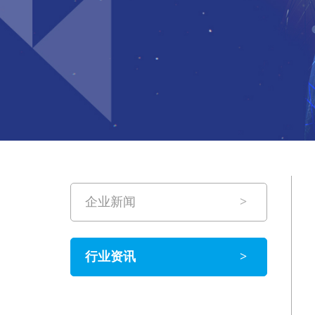
企业新闻
行业资讯