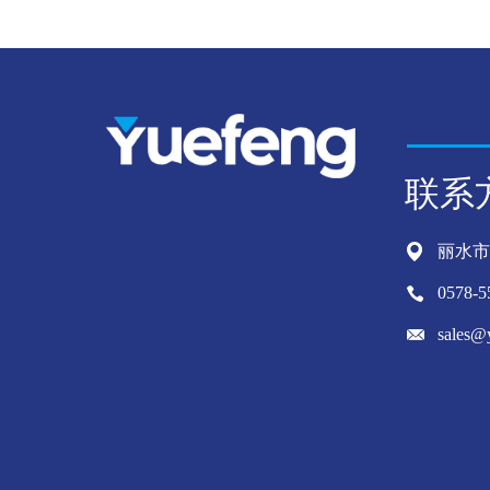
联系
丽水市
0578-5
sales@