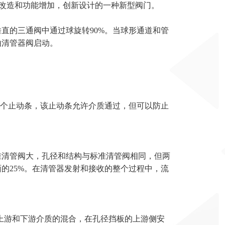
改造和功能增加，创新设计的一种新型阀门。
直的三通阀中通过球旋转90%。当球形通道和管
由清管器阀启动。
一个止动条，该止动条允许介质通过，但可以防止
准清管阀大，孔径和结构与标准清管阀相同，但两
的25%。在清管器发射和接收的整个过程中，流
上游和下游介质的混合，在孔径挡板的上游侧安