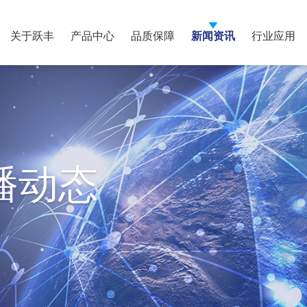
关于跃丰
产品中心
品质保障
新闻资讯
行业应用
传播动态