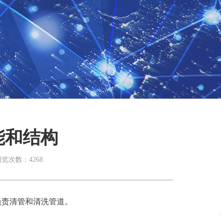
能和结构
览次数：4268
负责清管和清洗管道。