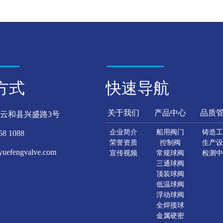
方式
快速导航
关于我们
产品中心
品质
云和县兴盛路3号
企业简介
船用阀门
铸造工
58 1088
荣誉资质
控制阀
生产设
yuefengvalve.com
宣传视频
常规球阀
检测中
三通球阀
顶装球阀
低温球阀
浮动球阀
全焊接球
金属硬密
阀