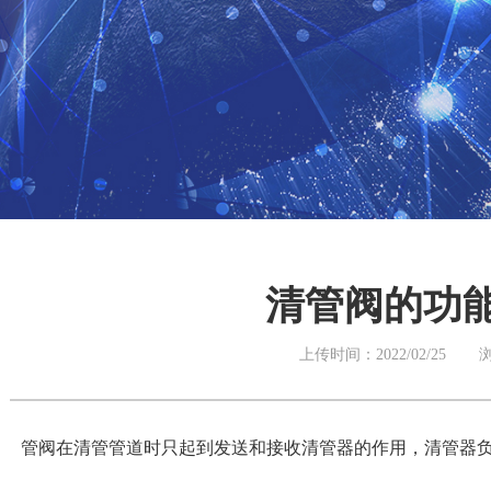
清管阀的功
上传时间：2022/02/25
浏
管阀在清管管道时只起到发送和接收清管器的作用，清管器